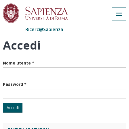
Togg
navig
Ricerc@Sapienza
Accedi
Salta
al
contenuto
principale
Nome utente
*
Password
*
Accedi