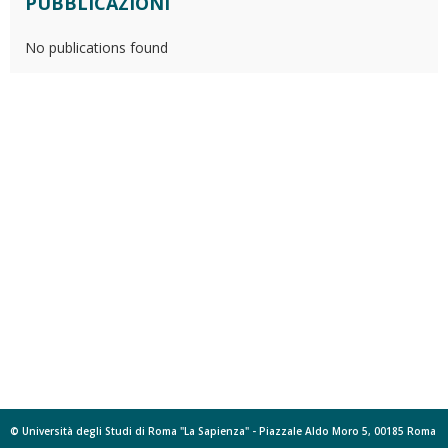
PUBBLICAZIONI
No publications found
© Università degli Studi di Roma "La Sapienza" - Piazzale Aldo Moro 5, 00185 Roma