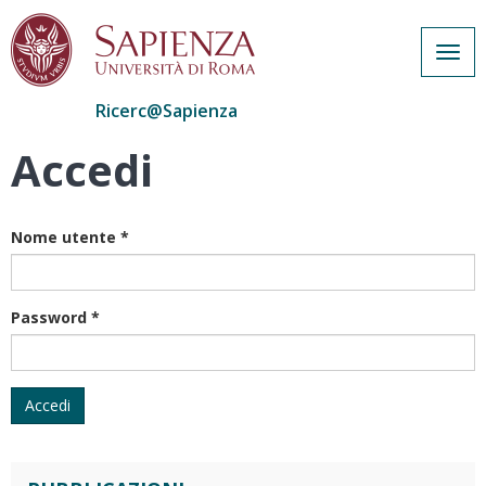
Togg
navig
Ricerc@Sapienza
Accedi
Salta
al
contenuto
principale
Nome utente
*
Password
*
Accedi