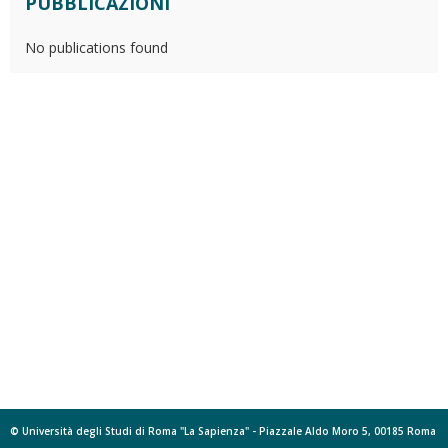
PUBBLICAZIONI
No publications found
© Università degli Studi di Roma "La Sapienza" - Piazzale Aldo Moro 5, 00185 Roma