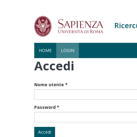
Ricer
HOME
LOGIN
Accedi
Salta
al
contenuto
principale
Nome utente
*
Password
*
Accedi