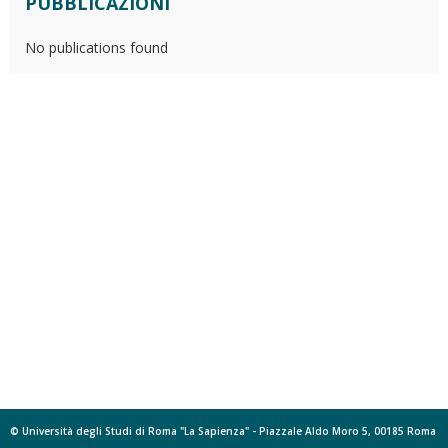
PUBBLICAZIONI
No publications found
© Università degli Studi di Roma "La Sapienza" - Piazzale Aldo Moro 5, 00185 Roma