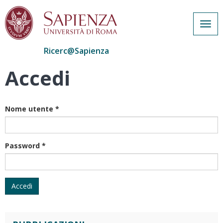
Togg
navig
Ricerc@Sapienza
Accedi
Salta
al
contenuto
principale
Nome utente
*
Password
*
Accedi