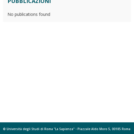
PUBBLICAZIONI
No publications found
© Università degli Studi di Roma "La Sapienza" - Piazzale Aldo Moro 5, 00185 Roma