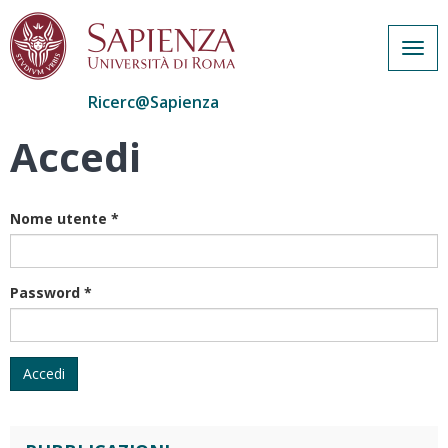
Togg
navig
Ricerc@Sapienza
Accedi
Salta
al
contenuto
principale
Nome utente
*
Password
*
Accedi