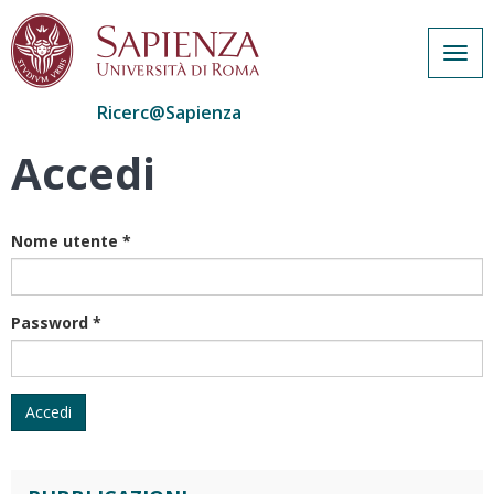
Togg
navig
Ricerc@Sapienza
Accedi
Salta
al
contenuto
principale
Nome utente
*
Password
*
Accedi