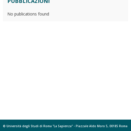
PUBBLICAZIONI
No publications found
© Università degli Studi di Roma "La Sapienza" - Piazzale Aldo Moro 5, 00185 Roma