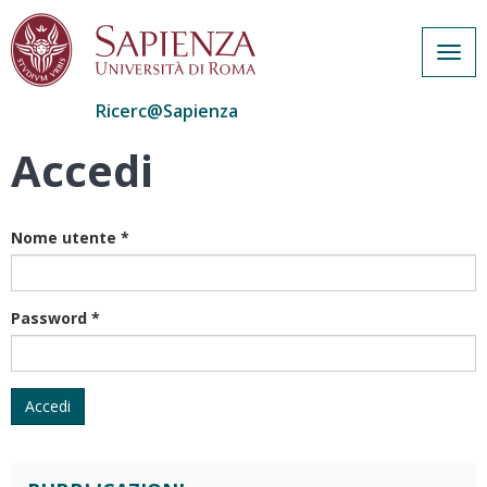
Togg
navig
Ricerc@Sapienza
Accedi
Salta
al
contenuto
principale
Nome utente
*
Password
*
Accedi