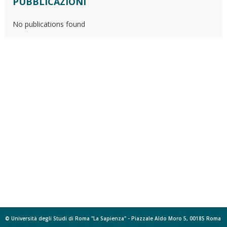
PUBBLICAZIONI
No publications found
© Università degli Studi di Roma "La Sapienza" - Piazzale Aldo Moro 5, 00185 Roma