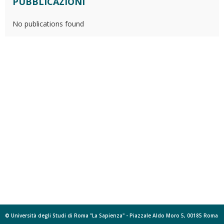
PUBBLICAZIONI
No publications found
© Università degli Studi di Roma "La Sapienza" - Piazzale Aldo Moro 5, 00185 Roma