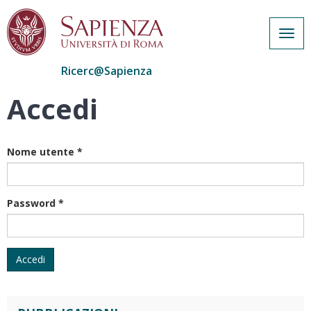
Togg
navig
Ricerc@Sapienza
Accedi
Salta
al
contenuto
principale
Nome utente
*
Password
*
Accedi