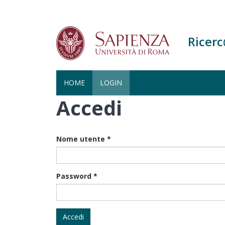
Ricer
HOME
LOGIN
Accedi
Salta
al
contenuto
principale
Nome utente
*
Password
*
Accedi