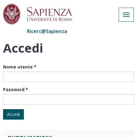
Togg
navig
Ricerc@Sapienza
Accedi
Salta
al
contenuto
principale
Nome utente
*
Password
*
Accedi