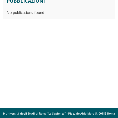
PUBBLICAZIONI
No publications found
© Università degli Studi di Roma "La Sapienza" - Piazzale Aldo Moro 5, 00185 Roma