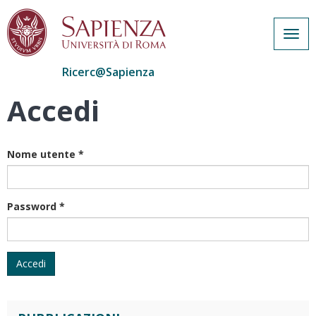
Togg
navig
Ricerc@Sapienza
Accedi
Salta
al
contenuto
principale
Nome utente
*
Password
*
Accedi