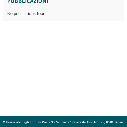
PUBBLICAZIONI
No publications found
© Università degli Studi di Roma "La Sapienza" - Piazzale Aldo Moro 5, 00185 Roma