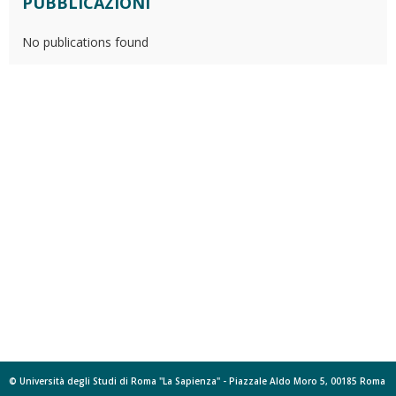
PUBBLICAZIONI
No publications found
© Università degli Studi di Roma "La Sapienza" - Piazzale Aldo Moro 5, 00185 Roma