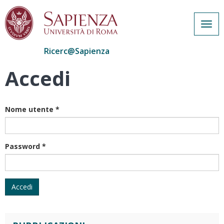
Togg
navig
Ricerc@Sapienza
Accedi
Salta
al
contenuto
principale
Nome utente
*
Password
*
Accedi