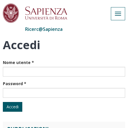
Togg
navig
Ricerc@Sapienza
Accedi
Salta
al
contenuto
principale
Nome utente
*
Password
*
Accedi