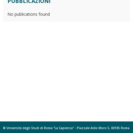
PUBBLICAZIONI
No publications found
© Università degli Studi di Roma "La Sapienza" - Piazzale Aldo Moro 5, 00185 Roma