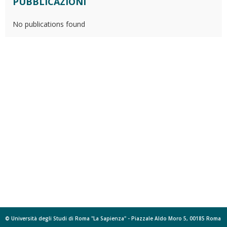
PUBBLICAZIONI
No publications found
© Università degli Studi di Roma "La Sapienza" - Piazzale Aldo Moro 5, 00185 Roma