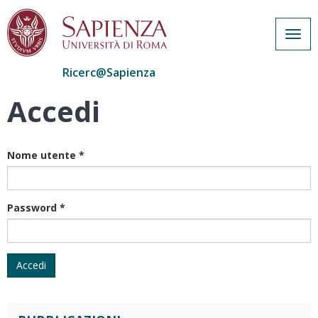
Togg
navig
Ricerc@Sapienza
Accedi
Salta
al
contenuto
principale
Nome utente
*
Password
*
Accedi