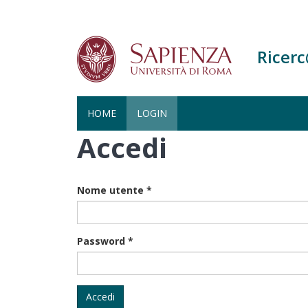
Ricer
HOME
LOGIN
Accedi
Salta
al
contenuto
principale
Nome utente
*
Password
*
Accedi