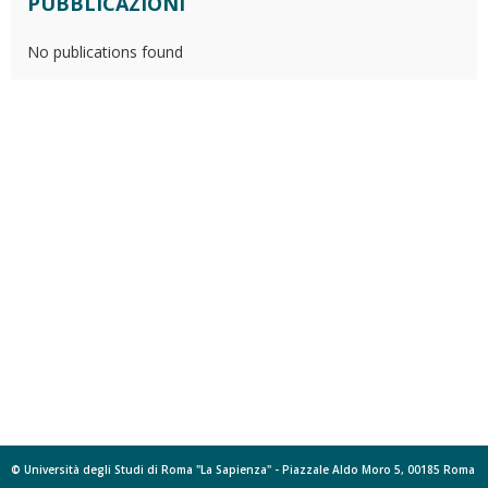
PUBBLICAZIONI
No publications found
© Università degli Studi di Roma "La Sapienza" - Piazzale Aldo Moro 5, 00185 Roma