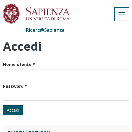
Togg
navig
Ricerc@Sapienza
Accedi
Salta
al
contenuto
principale
Nome utente
*
Password
*
Accedi