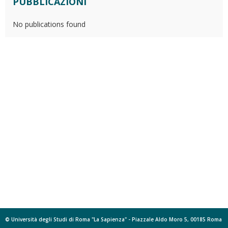
PUBBLICAZIONI
No publications found
© Università degli Studi di Roma "La Sapienza" - Piazzale Aldo Moro 5, 00185 Roma