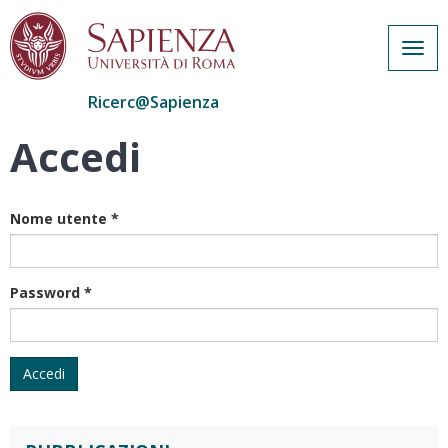
Togg
navig
Ricerc@Sapienza
Accedi
Salta
al
contenuto
principale
Nome utente
*
Password
*
Accedi