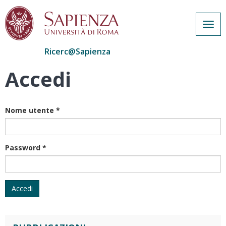
Togg
navig
Ricerc@Sapienza
Accedi
Salta
al
contenuto
principale
Nome utente
*
Password
*
Accedi