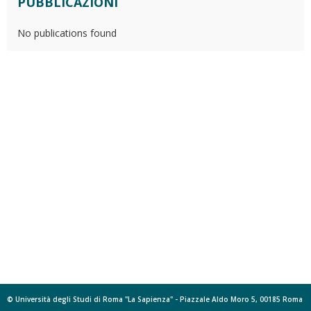
PUBBLICAZIONI
No publications found
© Università degli Studi di Roma "La Sapienza" - Piazzale Aldo Moro 5, 00185 Roma