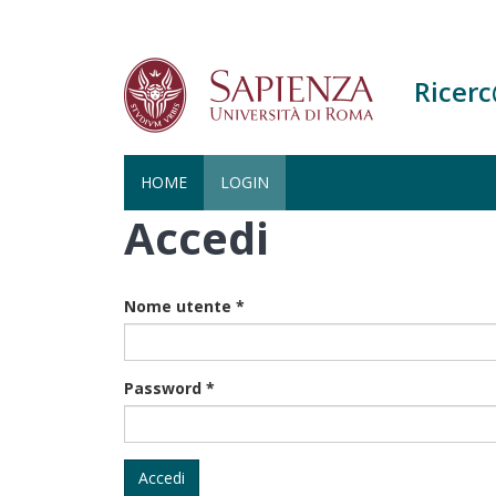
Ricer
HOME
LOGIN
Accedi
Salta
al
contenuto
principale
Nome utente
*
Password
*
Accedi