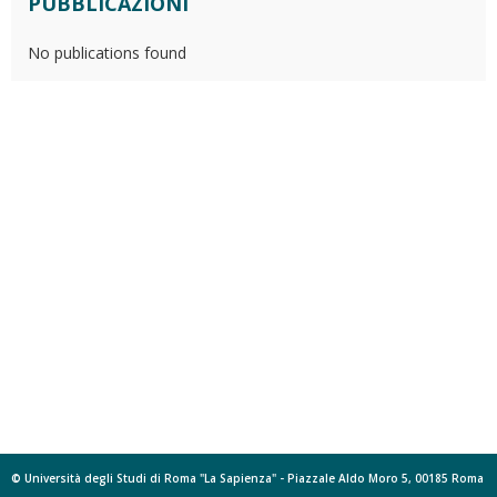
PUBBLICAZIONI
No publications found
© Università degli Studi di Roma "La Sapienza" - Piazzale Aldo Moro 5, 00185 Roma