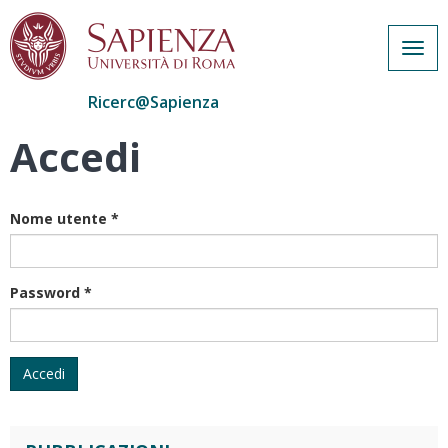
Togg
navig
Ricerc@Sapienza
Accedi
Salta
al
contenuto
principale
Nome utente
*
Password
*
Accedi