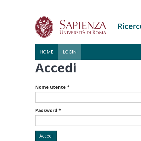
Ricer
HOME
LOGIN
Accedi
Salta
al
contenuto
principale
Nome utente
*
Password
*
Accedi