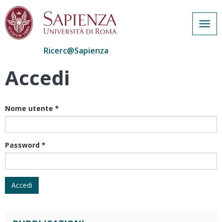
Togg
navig
Ricerc@Sapienza
Accedi
Salta
al
contenuto
principale
Nome utente
*
Password
*
Accedi