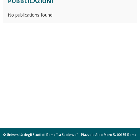
PUBBLICAZIONI
No publications found
© Università degli Studi di Roma "La Sapienza" - Piazzale Aldo Moro 5, 00185 Roma