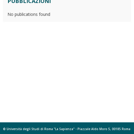
PUBBLICAZIONI
No publications found
© Università degli Studi di Roma "La Sapienza" - Piazzale Aldo Moro 5, 00185 Roma