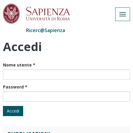
Togg
navig
Ricerc@Sapienza
Accedi
Salta
al
contenuto
principale
Nome utente
*
Password
*
Accedi