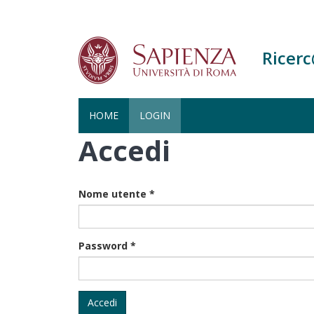
Ricer
HOME
LOGIN
Accedi
Salta
al
contenuto
principale
Nome utente
*
Password
*
Accedi