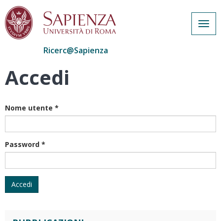
Togg
navig
Ricerc@Sapienza
Accedi
Salta
al
contenuto
principale
Nome utente
*
Password
*
Accedi