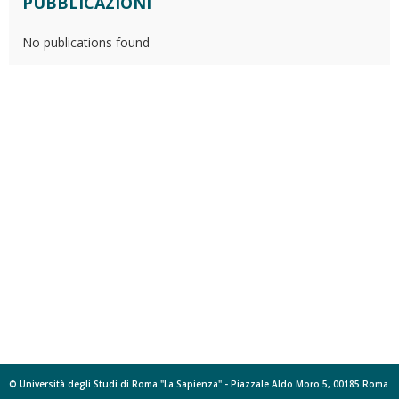
PUBBLICAZIONI
No publications found
© Università degli Studi di Roma "La Sapienza" - Piazzale Aldo Moro 5, 00185 Roma