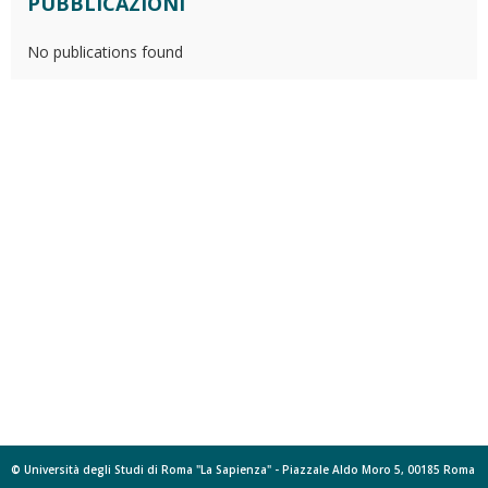
PUBBLICAZIONI
No publications found
© Università degli Studi di Roma "La Sapienza" - Piazzale Aldo Moro 5, 00185 Roma