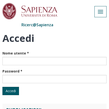
Togg
navig
Ricerc@Sapienza
Accedi
Salta
al
contenuto
principale
Nome utente
*
Password
*
Accedi