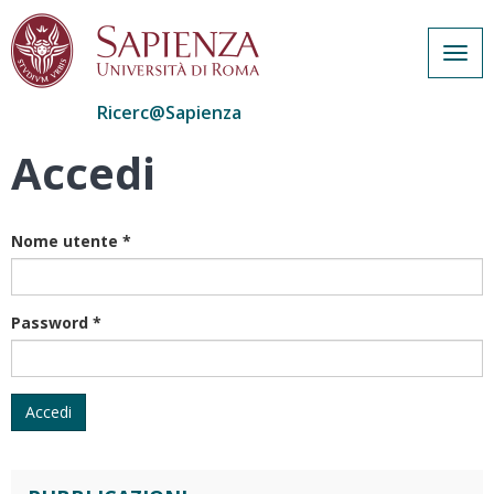
Togg
navig
Ricerc@Sapienza
Accedi
Salta
al
contenuto
principale
Nome utente
*
Password
*
Accedi