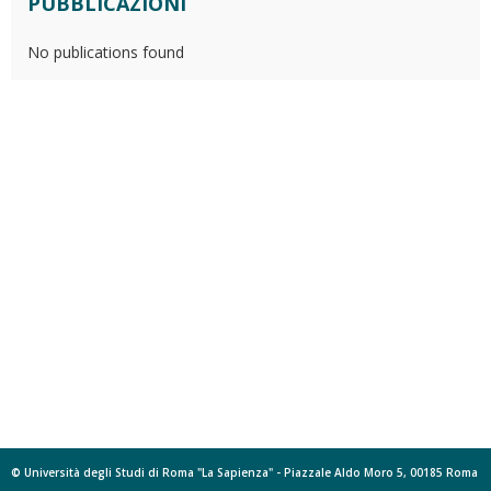
PUBBLICAZIONI
No publications found
© Università degli Studi di Roma "La Sapienza" - Piazzale Aldo Moro 5, 00185 Roma