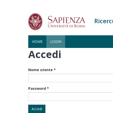
Ricer
HOME
LOGIN
Accedi
Salta
al
contenuto
principale
Nome utente
*
Password
*
Accedi