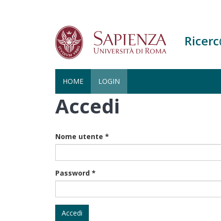
Ricer
HOME
LOGIN
Accedi
Salta
al
contenuto
principale
Nome utente
*
Password
*
Accedi