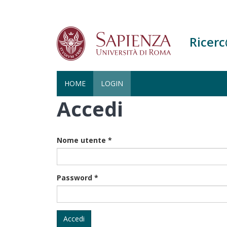
Ricer
HOME
LOGIN
Accedi
Salta
al
contenuto
principale
Nome utente
*
Password
*
Accedi