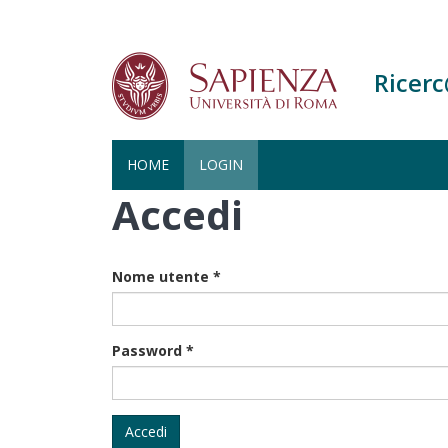
Ricer
HOME
LOGIN
Accedi
Salta
al
contenuto
principale
Nome utente
*
Password
*
Accedi