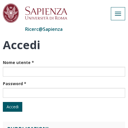
Togg
navig
Ricerc@Sapienza
Accedi
Salta
al
contenuto
principale
Nome utente
*
Password
*
Accedi