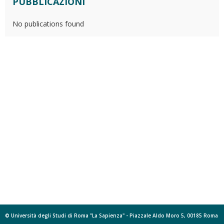
PUBBLICAZIONI
No publications found
© Università degli Studi di Roma "La Sapienza" - Piazzale Aldo Moro 5, 00185 Roma