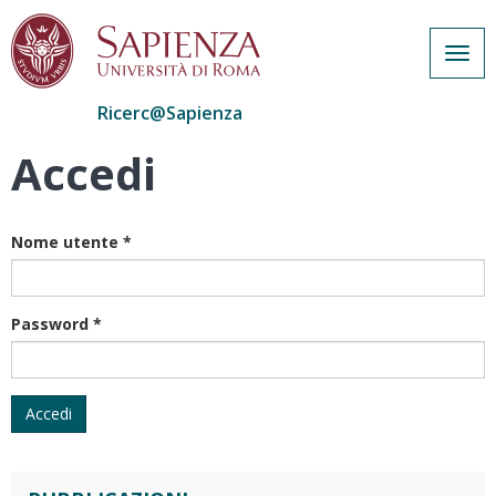
Togg
navig
Ricerc@Sapienza
Accedi
Salta
al
contenuto
principale
Nome utente
*
Password
*
Accedi