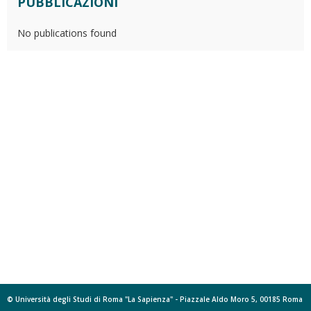
PUBBLICAZIONI
No publications found
© Università degli Studi di Roma "La Sapienza" - Piazzale Aldo Moro 5, 00185 Roma