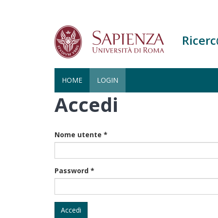
Ricer
HOME
LOGIN
Accedi
Salta
al
contenuto
principale
Nome utente
*
Password
*
Accedi