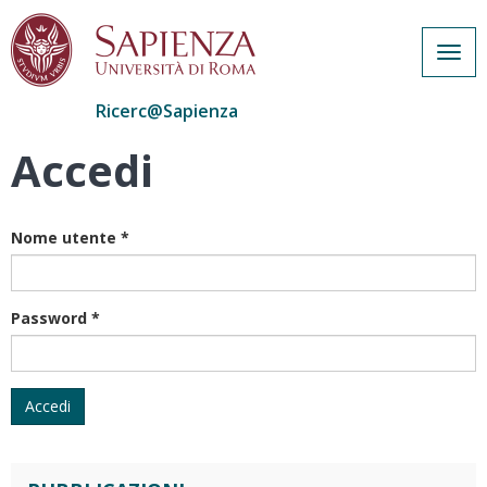
Togg
navig
Ricerc@Sapienza
Accedi
Salta
al
contenuto
principale
Nome utente
*
Password
*
Accedi