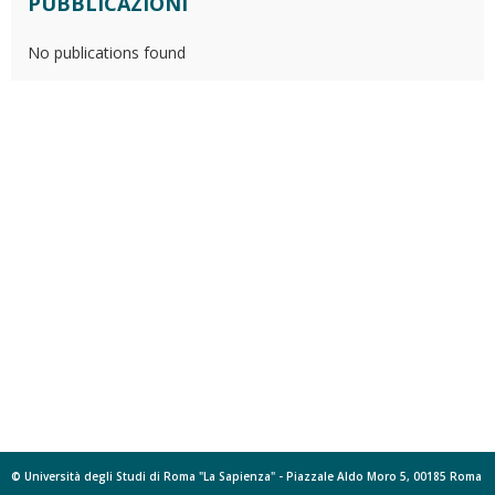
PUBBLICAZIONI
No publications found
© Università degli Studi di Roma "La Sapienza" - Piazzale Aldo Moro 5, 00185 Roma