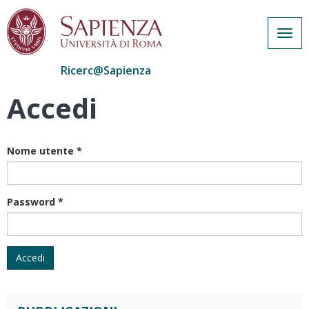
Togg
navig
Ricerc@Sapienza
Accedi
Salta
al
contenuto
principale
Nome utente
*
Password
*
Accedi