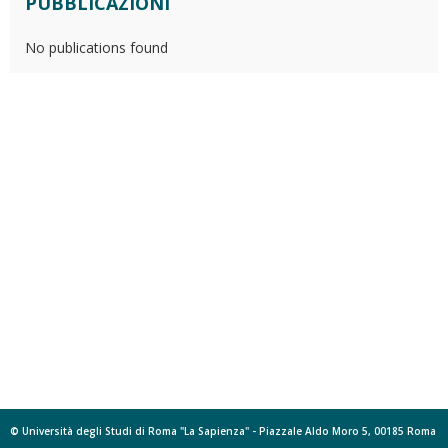
PUBBLICAZIONI
No publications found
© Università degli Studi di Roma "La Sapienza" - Piazzale Aldo Moro 5, 00185 Roma