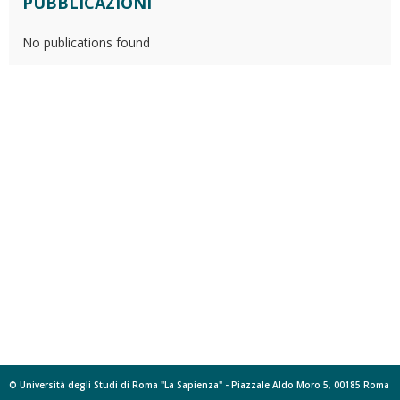
PUBBLICAZIONI
No publications found
© Università degli Studi di Roma "La Sapienza" - Piazzale Aldo Moro 5, 00185 Roma