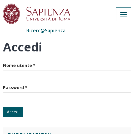
Togg
navig
Ricerc@Sapienza
Accedi
Salta
al
contenuto
principale
Nome utente
*
Password
*
Accedi