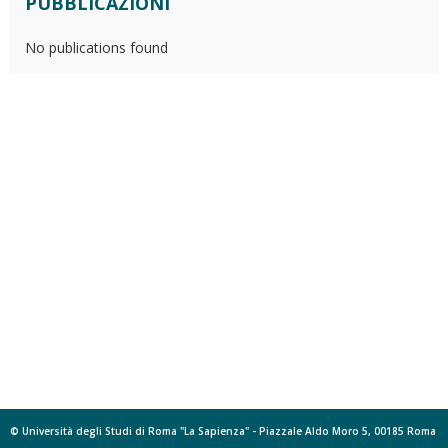
PUBBLICAZIONI
No publications found
© Università degli Studi di Roma "La Sapienza" - Piazzale Aldo Moro 5, 00185 Roma