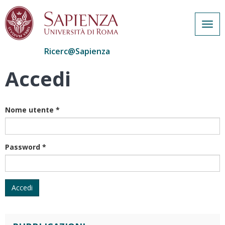
Togg
navig
Ricerc@Sapienza
Accedi
Salta
al
contenuto
principale
Nome utente
*
Password
*
Accedi