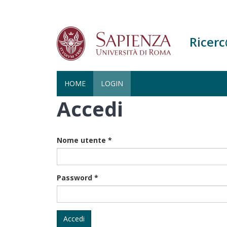
Ricer
HOME
LOGIN
Accedi
Salta
al
contenuto
principale
Nome utente
*
Password
*
Accedi