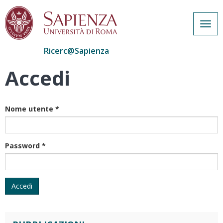
Togg
navig
Ricerc@Sapienza
Accedi
Salta
al
contenuto
principale
Nome utente
*
Password
*
Accedi