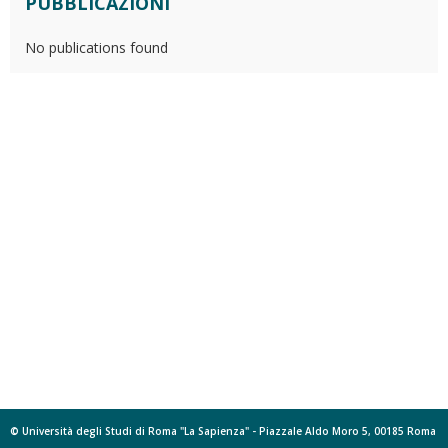
PUBBLICAZIONI
No publications found
© Università degli Studi di Roma "La Sapienza" - Piazzale Aldo Moro 5, 00185 Roma