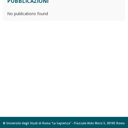
PUBBLICAZIONI
No publications found
© Università degli Studi di Roma "La Sapienza" - Piazzale Aldo Moro 5, 00185 Roma