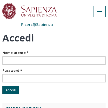
Togg
navig
Ricerc@Sapienza
Accedi
Salta
al
contenuto
principale
Nome utente
*
Password
*
Accedi