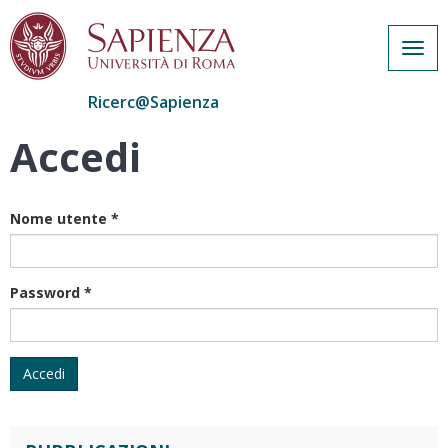
Togg
navig
Ricerc@Sapienza
Accedi
Salta
al
contenuto
principale
Nome utente
*
Password
*
Accedi