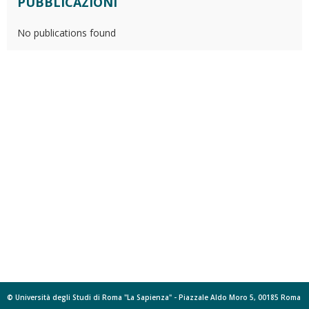
PUBBLICAZIONI
No publications found
© Università degli Studi di Roma "La Sapienza" - Piazzale Aldo Moro 5, 00185 Roma