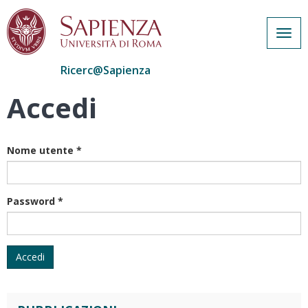
Togg
navig
Ricerc@Sapienza
Accedi
Salta
al
contenuto
principale
Nome utente
*
Password
*
Accedi