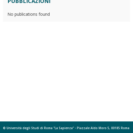
PUBBLICAZIONI
No publications found
© Università degli Studi di Roma "La Sapienza" - Piazzale Aldo Moro 5, 00185 Roma