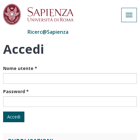
Togg
navig
Ricerc@Sapienza
Accedi
Salta
al
contenuto
principale
Nome utente
*
Password
*
Accedi