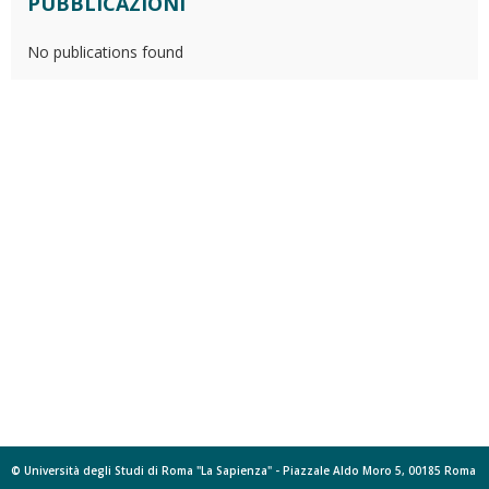
PUBBLICAZIONI
No publications found
© Università degli Studi di Roma "La Sapienza" - Piazzale Aldo Moro 5, 00185 Roma