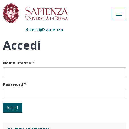
Togg
navig
Ricerc@Sapienza
Accedi
Salta
al
contenuto
principale
Nome utente
*
Password
*
Accedi