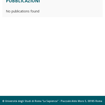
PUBBLICAZIONI
No publications found
© Università degli Studi di Roma "La Sapienza" - Piazzale Aldo Moro 5, 00185 Roma