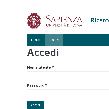
Ricer
HOME
LOGIN
Accedi
Salta
al
contenuto
principale
Nome utente
*
Password
*
Accedi