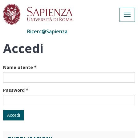
Togg
navig
Ricerc@Sapienza
Accedi
Salta
al
contenuto
principale
Nome utente
*
Password
*
Accedi