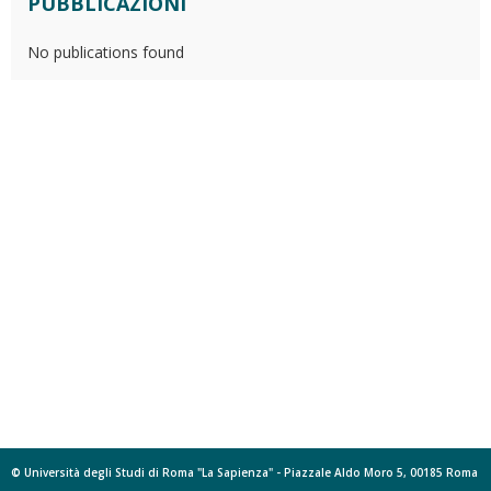
PUBBLICAZIONI
No publications found
© Università degli Studi di Roma "La Sapienza" - Piazzale Aldo Moro 5, 00185 Roma