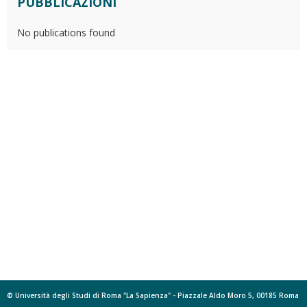
PUBBLICAZIONI
No publications found
© Università degli Studi di Roma "La Sapienza" - Piazzale Aldo Moro 5, 00185 Roma