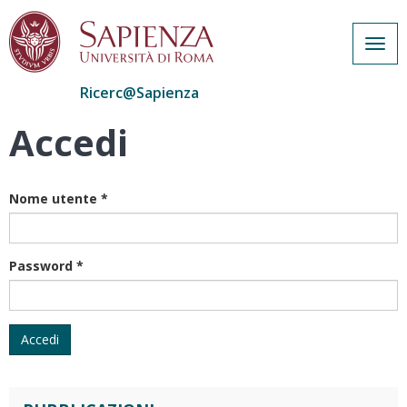
Togg
navig
Ricerc@Sapienza
Accedi
Salta
al
contenuto
principale
Nome utente
*
Password
*
Accedi