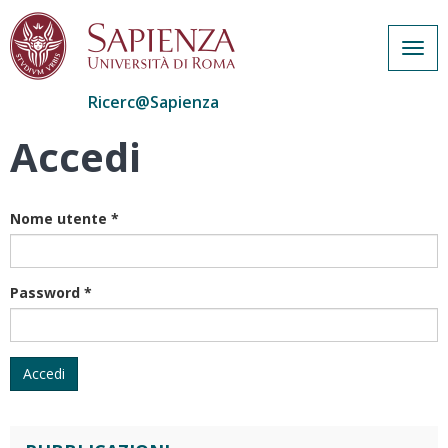
Togg
navig
Ricerc@Sapienza
Accedi
Salta
al
contenuto
principale
Nome utente
*
Password
*
Accedi