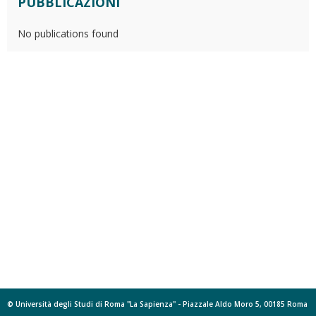
PUBBLICAZIONI
No publications found
© Università degli Studi di Roma "La Sapienza" - Piazzale Aldo Moro 5, 00185 Roma