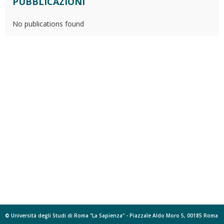
PUBBLICAZIONI
No publications found
© Università degli Studi di Roma "La Sapienza" - Piazzale Aldo Moro 5, 00185 Roma