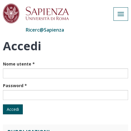
Togg
navig
Ricerc@Sapienza
Accedi
Salta
al
contenuto
principale
Nome utente
*
Password
*
Accedi